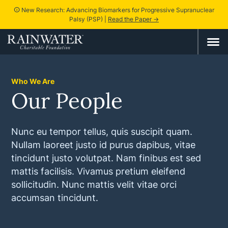
New Research: Advancing Biomarkers for Progressive Supranuclear
info
Palsy (PSP) |
Read the Paper →
Who We Are
Our People
Nunc eu tempor tellus, quis suscipit quam.
Nullam laoreet justo id purus dapibus, vitae
tincidunt justo volutpat. Nam finibus est sed
mattis facilisis. Vivamus pretium eleifend
sollicitudin. Nunc mattis velit vitae orci
accumsan tincidunt.