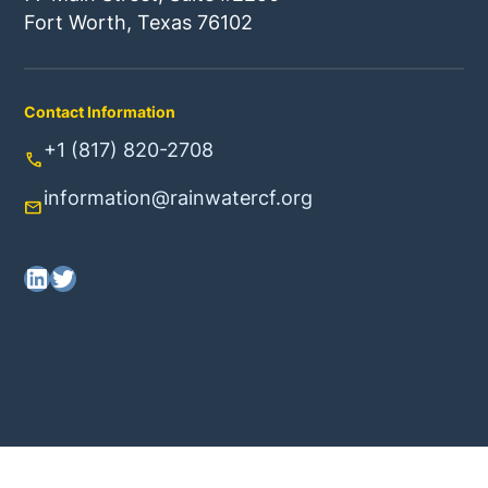
Fort Worth, Texas 76102
Contact Information
+1 (817) 820-2708
call
information@rainwatercf.org
mail
LinkedIn
Twitter