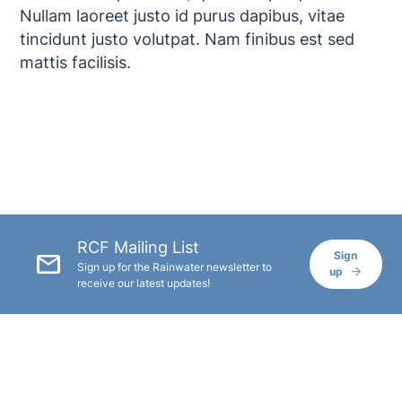
Nullam laoreet justo id purus dapibus, vitae
tincidunt justo volutpat. Nam finibus est sed
mattis facilisis.
RCF Mailing List
mail
Sign
Sign up for the Rainwater newsletter to
up
receive our latest updates!