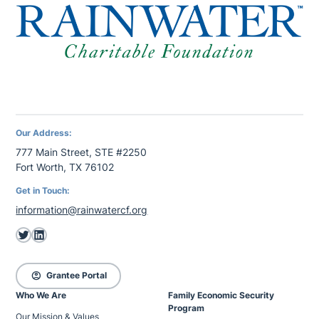
Our Address:
777 Main Street, STE #2250
Fort Worth, TX 76102
Get in Touch:
information@rainwatercf.org
Twitter
LinkedIn
account_circle
Grantee Portal
Who We Are
Family Economic Security
Program
Our Mission & Values