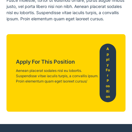
Fusce molestie, tortor ut euismod ornare, purus augue finibus
justo, vel porta libero nisi non nibh. Aenean placerat sodales
nisl eu lobortis. Suspendisse vitae iaculis turpis, a convallis
ipsum. Proin elementum quam eget laoreet cursus.
A
p
pl
Apply For This Position
y
Fo
Aenean placerat sodales nisl eu lobortis.
r
Suspendisse vitae iaculis turpis, a convallis ipsum.
P
Proin elementum quam eget laoreet cursus/
os
iti
on